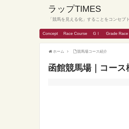
ラップTIMES
「競馬を見える化」することをコンセプ
Concept
Race Course
GⅠ
Grade Race
ホーム
競馬場コース紹介
函館競馬場｜コース