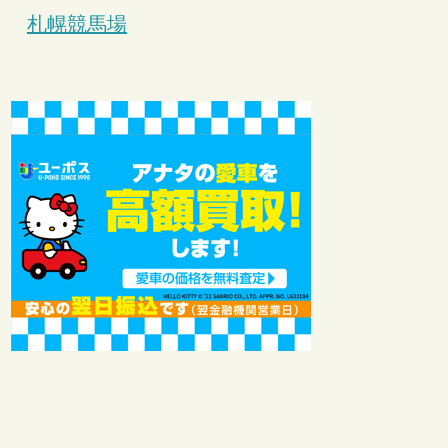
札幌競馬場