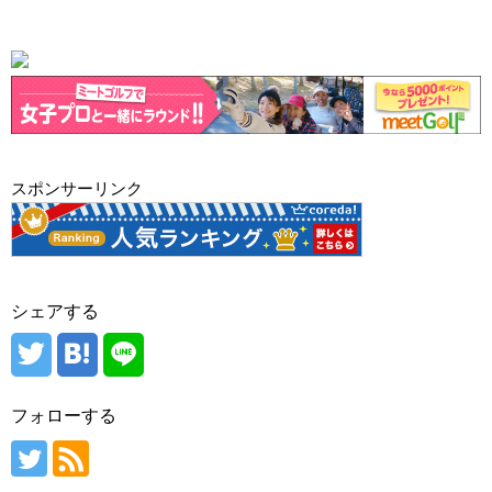
スポンサーリンク
シェアする
フォローする