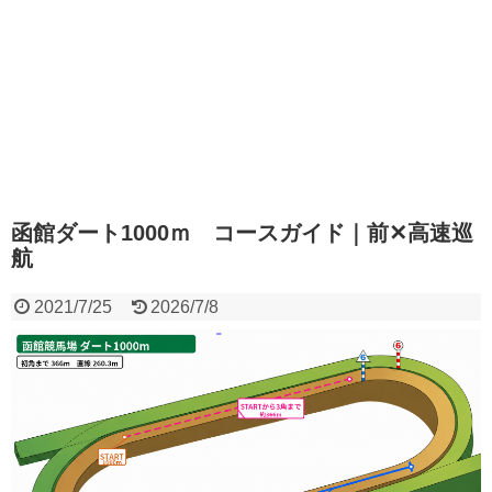
函館ダート1000ｍ コースガイド｜前✕高速巡
航
2021/7/25
2026/7/8