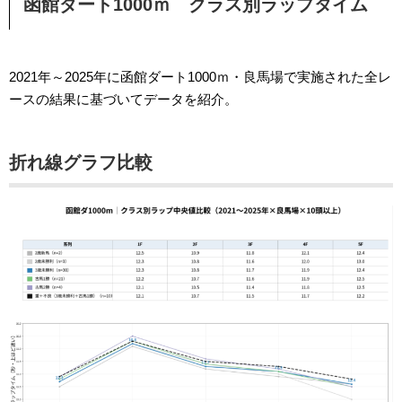
函館ダート1000ｍ クラス別ラップタイム
2021年～2025年に函館ダート1000ｍ・良馬場で実施された全レ
ースの結果に基づいてデータを紹介。
折れ線グラフ比較