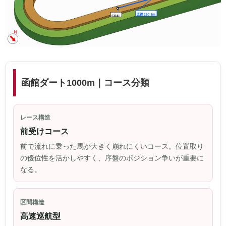
函館ダート1000m｜コース分類
レース構造
前受けコース
前で流れに乗った馬が大きく崩れにくいコース。位置取り
の優位性を活かしやすく、序盤のポジション争いが重要に
なる。
区間構造
高速巡航型