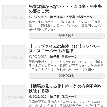
馬券は儲からない・・・回収率・的中率
の落とし穴
2023/7/28
回収率・的中率
,
競馬データ
馬券収支の指標として用いられることの多い「的中
率」、「回収率」の落とし穴について具体例をあげな
がら解説しています
記事を読む
【ラップタイムの基本（1）】ハイペー
ス・スローペースの基準
2022/9/30
予想
,
競馬データ
競馬の予想となるファクターには「タイム」に関係す
るさまざまなデータ（数値）が存在します。その中で
もラップタイムは、それぞれのレースの展開や...
記事を読む
【競馬の見える化】内・外の有利不利を
検証する②
2022/8/23
予想
,
競馬データ
前回の記事に引き続き「コースロスによるタイムロ
ス」のお話。今回は、前回の記事で例にあげた千直コ