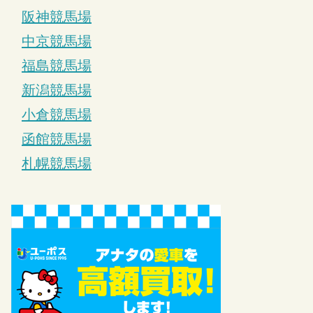
阪神競馬場
中京競馬場
福島競馬場
新潟競馬場
小倉競馬場
函館競馬場
札幌競馬場