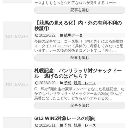
ースよりももっとシビアなロスが発生するコーナ...
記事を読む
【競馬の見える化】内・外の有利不利の
検証①
2022/8/22
競馬データ
今回の記事では、コース取り（内と外）による距離ロ
ス・タイムロスについて具体的に考察してみたいと思
います。レース後の関係者コメントでは「外々...
記事を読む
札幌記念 パンサラッサ対ジャックドー
ル 逃げるのはどちら？
2022/8/20
予想
,
競馬 レース
GⅠ馬が5頭出走の豪華メンバーとなった札幌記念。な
かでもパンサラッサ・ジャックドールの2頭が並んだ
馬番になったことで、どちらがハナをとるの...
記事を読む
6/12 WIN5対象レースの傾向
2022/6/11
予想
,
競馬 レース