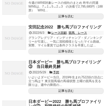
今週のWIN5対象レースの傾向のまとめ 昨年の同週
WIN5は、7→1→5→2→3 の決着で2,795,680円（188
票） WIN1...
記事を読む
安田記念2022 勝ち馬プロファイリング
2022/6/3
レース回顧
,
競馬 レース
グランアレグリア・インディチャンプ・ダノンキング
リーが引退し、一気に混戦模様となったマイル路線。
実際、マイル重賞では条件クラスを卒業したば...
記事を読む
日本ダービー 勝ち馬プロファイリング
③ 当日最終見解
2022/5/29
予想
いよいよダービー当日。2019年生まれ7522頭の頂点に
立つ馬は？ 東京競馬場の馬場状態 土曜の競馬を見る
限りは、週中の降雨の...
記事を読む
日本ダービー2022 勝ち馬プロファイリ