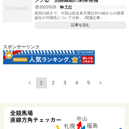
ング② 別路線組の刺客候補
2022/5/28
予想
前回の続きで、今回は前走皐月賞以外の組からの新星
誕生の可能性について分析。↓関連記事↓ ...
記事を読む
スポンサーリンク
1
2
3
4
5