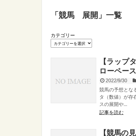
「
競馬 展開
」
一覧
カテゴリー
【ラップタ
ローペー
2022/9/30
競馬の予想とな
タ（数値）が存
スの展開や...
記事を読む
【競馬の