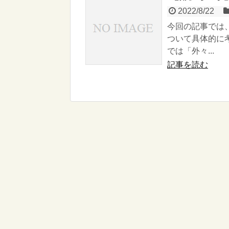
2022/8/22
今回の記事では
ついて具体的に
では「外々...
記事を読む