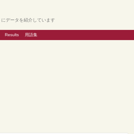
トにデータを紹介しています
Results
用語集