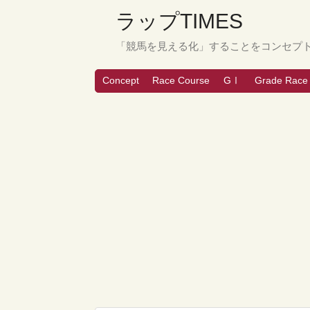
ラップTIMES
「競馬を見える化」することをコンセプ
Concept
Race Course
GⅠ
Grade Race