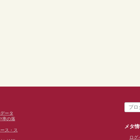
馬データ
中率の落
メタ情
ペース・ス
ログ