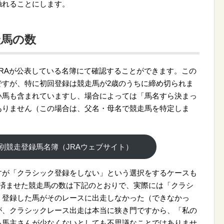
触れることにします。
走馬の数
RAが公表している名簿にて確認することができます。この
ですが、特に初回登録は競走馬が2歳のうちに締め切られま
い馬も含まれていますし、場合によっては「馬名すら決まっ
ありません（この場合は、父名・母名で競走馬を特定しま
特別競走登録馬名簿（JRAウェブサイト）
すが「クラシック登録をしない」という選択をするケースも
を済ませた競走馬の数は下記のとおりで、実際には「クラシ
。登録した馬がそのレースに出走しなかった（できなかっ
が、クラシックレース出走は本当に狭き門ですから、「私の
る馬主さんが少なくないとしても不思議なことではありませ