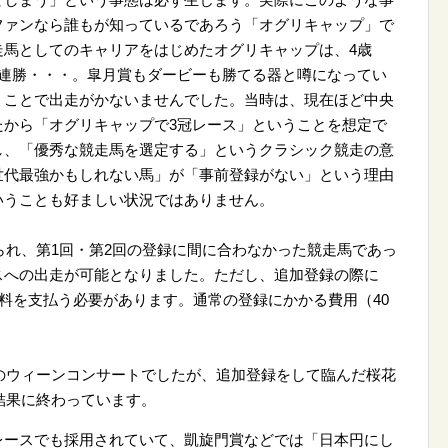
ファンなら誰もが知っているであろう「オグリキャップ」で
走馬としてのキャリアをはじめたオグリキャップは、4歳
戦連勝・・・。皐月賞もダービーも勝てる器と噂になってい
うことで出走がかないませんでした。当時は、現在ほど中央
たから「オグリキャップで3冠レース」ということを想定で
し、「優秀な競走馬を選定する」というクラシック競走の意
世代最強かもしれない馬」が「事前登録がない」という理由
いうことも好ましい状況ではありません。
けられ、第1回・第2回の登録に間に合わなかった競走馬であっ
スへの出走が可能となりました。ただし、追加登録の際に
録料を支払う必要があります。通常の登録にかかる費用（40
年のウィーンコンサートでしたが、追加登録をして臨んだ桜花
な結果に終わっています。
レースでも採用されていて、凱旋門賞などでは「日本円にし