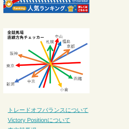
トレードオフバランスについて
Victory Positionについて