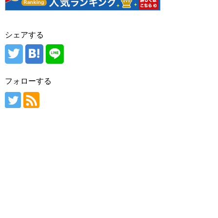
シェアする
フォローする