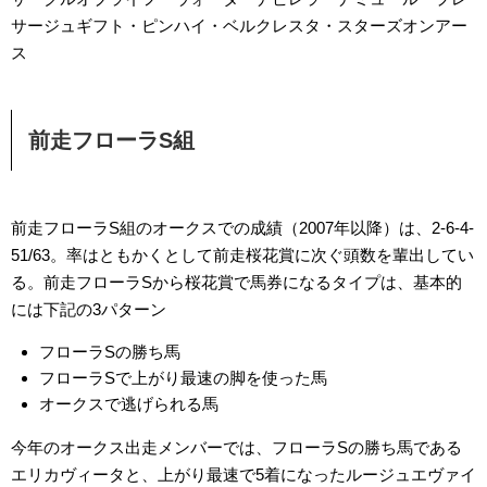
サージュギフト・ピンハイ・ベルクレスタ・スターズオンアー
ス
前走フローラS組
前走フローラS組のオークスでの成績（2007年以降）は、2-6-4-
51/63。率はともかくとして前走桜花賞に次ぐ頭数を輩出してい
る。前走フローラSから桜花賞で馬券になるタイプは、基本的
には下記の3パターン
フローラSの勝ち馬
フローラSで上がり最速の脚を使った馬
オークスで逃げられる馬
今年のオークス出走メンバーでは、フローラSの勝ち馬である
エリカヴィータと、上がり最速で5着になったルージュエヴァイ