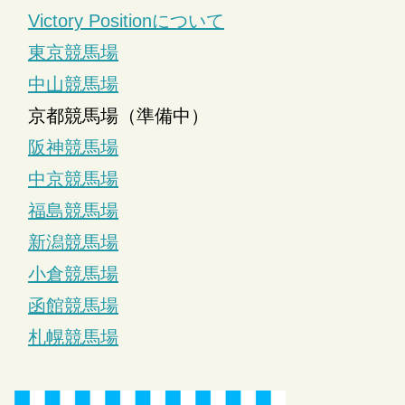
Victory Positionについて
東京競馬場
中山競馬場
京都競馬場（準備中）
阪神競馬場
中京競馬場
福島競馬場
新潟競馬場
小倉競馬場
函館競馬場
札幌競馬場