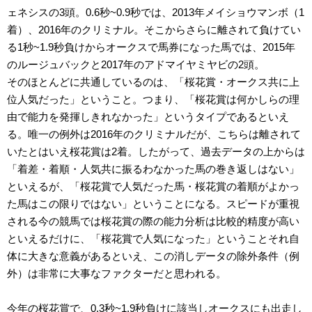
ェネシスの3頭。0.6秒~0.9秒では、2013年メイショウマンボ（1
着）、2016年のクリミナル。そこからさらに離されて負けてい
る1秒~1.9秒負けからオークスで馬券になった馬では、2015年
のルージュバックと2017年のアドマイヤミヤビの2頭。
そのほとんどに共通しているのは、「桜花賞・オークス共に上
位人気だった」ということ。つまり、「桜花賞は何かしらの理
由で能力を発揮しきれなかった」というタイプであるといえ
る。唯一の例外は2016年のクリミナルだが、こちらは離されて
いたとはいえ桜花賞は2着。したがって、過去データの上からは
「着差・着順・人気共に振るわなかった馬の巻き返しはない」
といえるが、「桜花賞で人気だった馬・桜花賞の着順がよかっ
た馬はこの限りではない」ということになる。スピードが重視
される今の競馬では桜花賞の際の能力分析は比較的精度が高い
といえるだけに、「桜花賞で人気になった」ということそれ自
体に大きな意義があるといえ、この消しデータの除外条件（例
外）は非常に大事なファクターだと思われる。
今年の桜花賞で、0.3秒~1.9秒負けに該当しオークスにも出走し