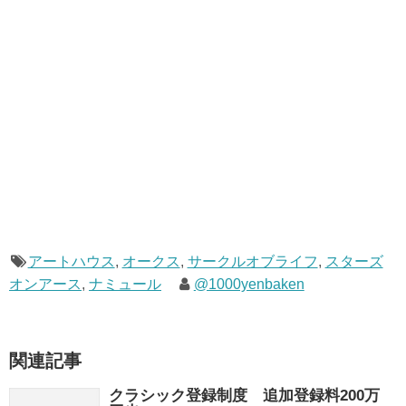
アートハウス
,
オークス
,
サークルオブライフ
,
スターズ
オンアース
,
ナミュール
@1000yenbaken
関連記事
クラシック登録制度 追加登録料200万