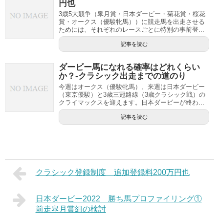
円也
3歳5大競争（皐月賞・日本ダービー・菊花賞・桜花
賞・オークス（優駿牝馬））に競走馬を出走させる
ためには、それぞれのレースごとに特別の事前登...
記事を読む
ダービー馬になれる確率はどれくらい
か？-クラシック出走までの道のり
今週はオークス（優駿牝馬）、来週は日本ダービー
（東京優駿）と3歳三冠路線（3歳クラシック戦）の
クライマックスを迎えます。日本ダービーが終わ...
記事を読む
クラシック登録制度 追加登録料200万円也
日本ダービー2022 勝ち馬プロファイリング①
前走皐月賞組の検討