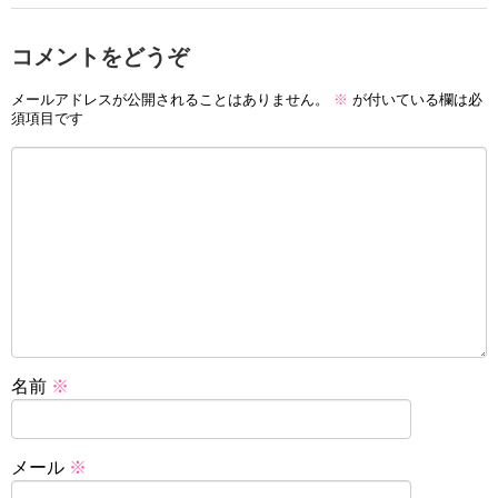
コメントをどうぞ
メールアドレスが公開されることはありません。
※
が付いている欄は必
須項目です
名前
※
メール
※