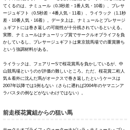
てくるのは、ナミュール（0.3秒差・1番人気・10着）、プレサ
ージュギフト（0.5秒差・4番人気・11着）、ライラック（1.1秒
差・10番人気・16着）。データ上は、ナミュールとプレサージ
ュギフトには巻き返しの可能性が十分残されているといえる。
実際、ナミュールはチューリップ賞でサークルオブライフを負
かしているし、プレサージュギフトは東京競馬場での重賞勝ち
という強調材料がある。
ライラックは、フェアリーSで桜花賞馬を負かしているが、中
山競馬場というのが評価の難しいところ。ただ、桜花賞二桁人
気＆着外に沈んだ馬がオークスで巻き返したというケースは
2007年以降では1例もない（さらに遡れば2004年のヤマニンア
ラバスタの例などがないわけではない）。
前走桜花賞組からの狙い馬
サークルオブライフ・ウォーターナビレラ・ナミュール・プレ