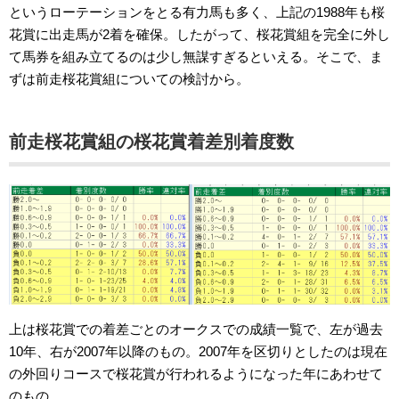
というローテーションをとる有力馬も多く、上記の1988年も桜
花賞に出走馬が2着を確保。したがって、桜花賞組を完全に外し
て馬券を組み立てるのは少し無謀すぎるといえる。そこで、ま
ずは前走桜花賞組についての検討から。
前走桜花賞組の桜花賞着差別着度数
上は桜花賞での着差ごとのオークスでの成績一覧で、左が過去
10年、右が2007年以降のもの。2007年を区切りとしたのは現在
の外回りコースで桜花賞が行われるようになった年にあわせて
のもの。