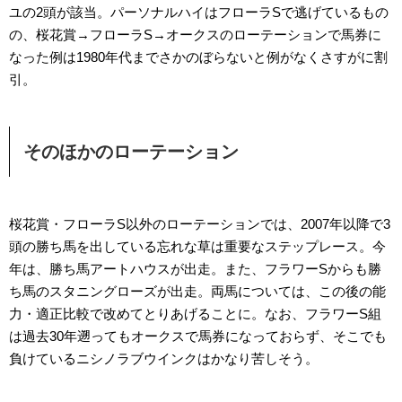
ユの2頭が該当。パーソナルハイはフローラSで逃げているもの
の、桜花賞→フローラS→オークスのローテーションで馬券に
なった例は1980年代までさかのぼらないと例がなくさすがに割
引。
そのほかのローテーション
桜花賞・フローラS以外のローテーションでは、2007年以降で3
頭の勝ち馬を出している忘れな草は重要なステップレース。今
年は、勝ち馬アートハウスが出走。また、フラワーSからも勝
ち馬のスタニングローズが出走。両馬については、この後の能
力・適正比較で改めてとりあげることに。なお、フラワーS組
は過去30年遡ってもオークスで馬券になっておらず、そこでも
負けているニシノラブウインクはかなり苦しそう。