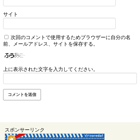
サイト
次回のコメントで使用するためブラウザーに自分の名
前、メールアドレス、サイトを保存する。
上に表示された文字を入力してください。
スポンサーリンク