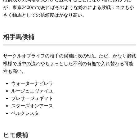
が、東京2400ｍであればそのような紛れによる敗戦リスクも小
さく軸馬としての信頼度はかなり高い。
相手馬候補
サークルオブライフの相手の候補は次の5頭。ただ、かなり混戦
模様で道中の流れやちょっとした不利の有無で入れ替わる可能
性も高い。
ウォーターナビレラ
ルージュエヴァイユ
プレサージュギフト
スターズオンアース
ベルクレスタ
ヒモ候補