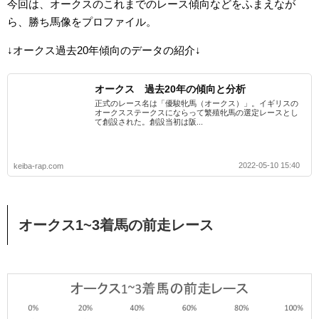
今回は、オークスのこれまでのレース傾向などをふまえなが
ら、勝ち馬像をプロファイル。
↓オークス過去20年傾向のデータの紹介↓
オークス 過去20年の傾向と分析
正式のレース名は「優駿牝馬（オークス）」。イギリスの
オークスステークスにならって繁殖牝馬の選定レースとし
て創設された。創設当初は阪...
2022-05-10 15:40
keiba-rap.com
オークス1~3着馬の前走レース