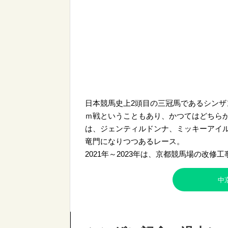
日本競馬史上2頭目の三冠馬であるシンザン
ｍ戦ということもあり、かつてはどちら
は、ジェンティルドンナ、ミッキーアイ
竜門になりつつあるレース。
2021年～2023年は、京都競馬場の改
中