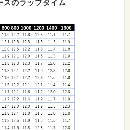
ースのラップタイム