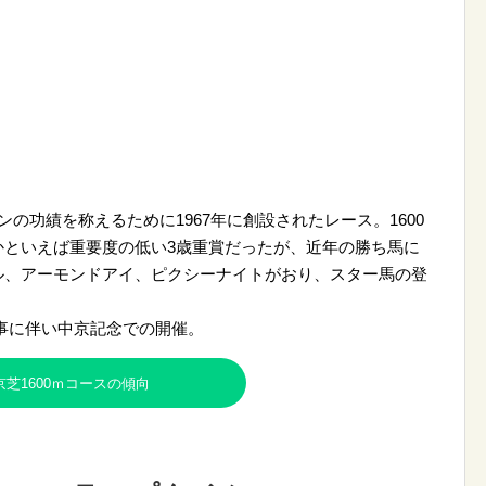
の功績を称えるために1967年に創設されたレース。1600
かといえば重要度の低い3歳重賞だったが、近年の勝ち馬に
ル、アーモンドアイ、ピクシーナイトがおり、スター馬の登
修工事に伴い中京記念での開催。
京芝1600ｍコースの傾向