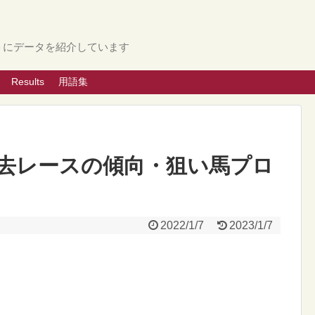
トにデータを紹介しています
Results
用語集
去レースの傾向・狙い馬プロ
2022/1/7
2023/1/7