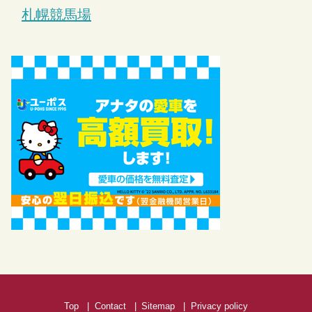
札幌競馬場
Top
Contact
Sitemap
Privacy policy