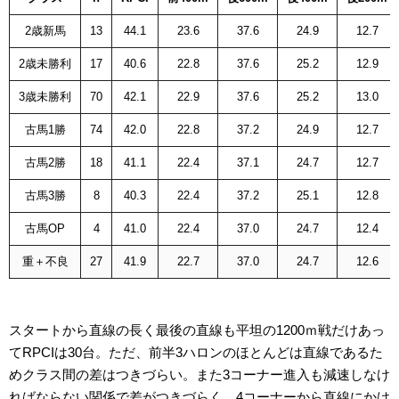
2歳新馬
13
44.1
23.6
37.6
24.9
12.7
2歳未勝利
17
40.6
22.8
37.6
25.2
12.9
3歳未勝利
70
42.1
22.9
37.6
25.2
13.0
古馬1勝
74
42.0
22.8
37.2
24.9
12.7
古馬2勝
18
41.1
22.4
37.1
24.7
12.7
古馬3勝
8
40.3
22.4
37.2
25.1
12.8
古馬OP
4
41.0
22.4
37.0
24.7
12.4
重＋不良
27
41.9
22.7
37.0
24.7
12.6
スタートから直線の長く最後の直線も平坦の1200ｍ戦だけあっ
てRPCIは30台。ただ、前半3ハロンのほとんどは直線であるた
めクラス間の差はつきづらい。また3コーナー進入も減速しなけ
ればならない関係で差がつきづらく、4コーナーから直線にかけ