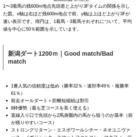
1〜3着馬の残600m地点先頭差と上がり3Fタイムの関係を示し
た図。x軸は右ほど残600m地点で前、y軸は上ほど上がり3Fが
速い表示です。楕円は、1着馬・3着馬それぞれについて、平均
値を中心に50％範囲を示しています。
新潟ダート1200ｍ｜Good match/Bad
match
1番人気の信頼度は低め（勝率32％・連対率49％・複勝率
61％）
前走オールダート＋距離短縮組は割引
8枠優勢（最も芝コースを長く使える）
直線入り口で先頭から2馬身圏内の馬から狙うのが基本（
前
が残りやすいコース
）
ストロングリターン・エスポワールシチー・ネオユニヴァ