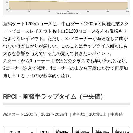
新潟ダート1200ｍコースは、中山ダート1200ｍと同様に芝スタ
ートでコースレイアウトも中山D1200ｍコースを左右反転させ
たようなレイアウト。ただし、3・4コーナーが減速なしに曲が
れないほど曲がりが厳しい。このことはラップタイム傾向にも
大きな影響を与えているため覚えておきたいポイント。
スタートから3コーナーまではどのクラスでも早い流れとなり、
3コーナー進入で減速、4コーナーの出から直線にかけて再度加
速し直すというのが基本的な流れ。
RPCI・前後半ラップタイム（中央値）
新潟ダート1200m｜2021〜2025年｜良馬場｜10頭以上｜中央値
クラス
n
RPCI
前400m
後600m
後400m
後200m