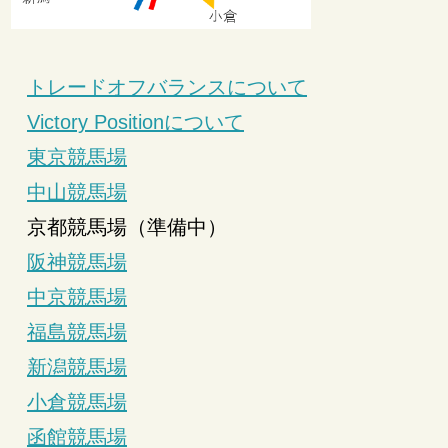
トレードオフバランスについて
Victory Positionについて
東京競馬場
中山競馬場
京都競馬場（準備中）
阪神競馬場
中京競馬場
福島競馬場
新潟競馬場
小倉競馬場
函館競馬場