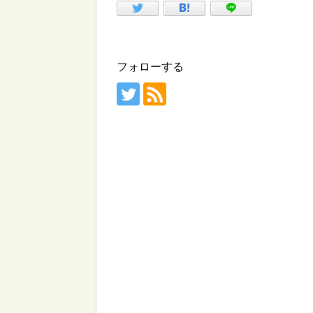
フォローする