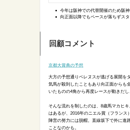
今年は阪神での代替開催のため阪神芝
向正面以降でもペースが落ちずスタ
回顧コメント
京都大賞典の予想
大方の予想通りベレヌスが逃げる展開を
気馬が殺到したこともあり向正面からも
いたものの4角から再度レースが動きだし
そんな流れを制したのは、8歳馬マカヒキ
はあるが、2016年のニエル賞（フラン
陣営の努力には脱帽。直線坂下で外に進
ことなのかも。