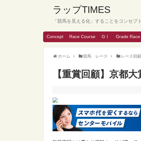
ラップTIMES
「競馬を見える化」することをコンセプ
Concept
Race Course
GⅠ
Grade Race
ホーム
競馬 レース
レース回
【重賞回顧】京都大