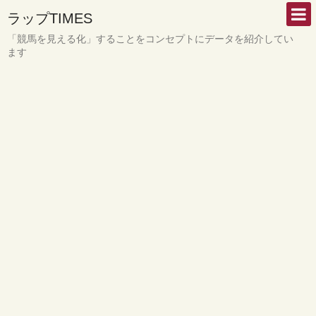
ラップTIMES
「競馬を見える化」することをコンセプトにデータを紹介してい
ます