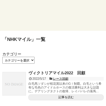
「
NHKマイル
」
一覧
カテゴリー
ヴィクトリアマイル2022 回顧
2022/5/17
レース回顧
白毛馬ソダシが桜花賞以来のGⅠ制覇。白毛という希
有な毛色のアイドルホースの復活勝利は大きな話題
に。デアリングタクトの復帰、レイパパレの落馬...
記事を読む