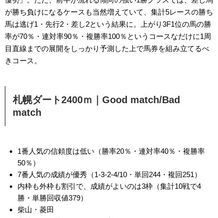
が勝ち負けになるケースも当然増えていて、集計5レースの勝ち
馬は逃げ1・先行2・差し2という結果に。上がり3F1位の馬の勝
率が70％・連対率90％・複勝率100％というコースなだけに1周
目直線までの展開をしっかり予測した上で馬券を組み立てるべ
きコース。
札幌ダート2400ｍ｜Good match/Bad
match
1番人気の信頼度は低い（勝率20％・連対率40％・複勝率
50％）
7番人気の成績が優秀（1-3-2-4/10・単回244・複回251）
内枠も外枠も割引で、成績がよいのは3枠（集計10戦で4
勝・単勝回収値379）
柴山・菱田