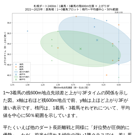
1〜3着馬の残600m地点先頭差と上がり3Fタイムの関係を示し
た図。x軸は右ほど残600m地点で前、y軸は上ほど上がり3Fが
速い表示です。楕円は、1着馬・3着馬それぞれについて、平均
値を中心に50％範囲を示しています。
平たくいえば他のダート長距離戦と同様に「好位勢が圧倒的に
優勢」。ただ、前半が流れる傾向の強い1勝クラスでは、差し馬