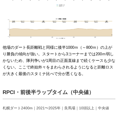
他場のダート長距離戦と同様に後半1000ｍ（～800ｍ）の上が
り勝負の傾向が強い。スタートから3コーナーまでは200ｍ弱し
かないため、隊列争いが1周目の正面直線まで続くケースも少な
くない。ここで終始外々をまわらされるようになると距離ロス
が大きく最後のスタミナ比べで分が悪くなる。
RPCI・前後半ラップタイム（中央値）
札幌ダート2400m｜2021〜2025年｜良馬場｜10頭以上｜中央値