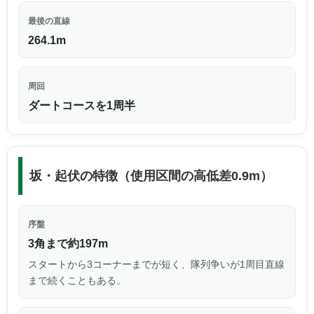
最後の直線
264.1m
周回
ダートコースを1周半
坂・起伏の特徴（使用区間の高低差0.9m）
序盤
3角まで約197m
スタートから3コーナーまでが短く、隊列争いが1周目直線
まで続くこともある。