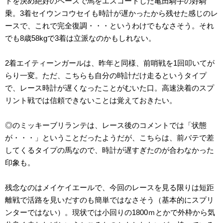
トを決め絶好のペースで馬をエスコートした亀田騎手の好騎
乗。3着セイウンコウセイも時計が遅かったから残せた感じのレ
ースで、これで完全復調・・・というわけでもなさそう。それ
でも8歳58kgで3着は立派なのかもしれない。
2着エイティーンガールは、昨年と同様、前哨戦を1回叩いてが
らり一変。ただ、こちらも自分の時計だけ走るというタイプ
で、レース時計が遅くなったことがむいた口。高速決着のスプ
リント戦では信頼できないことは覚えておきたい。
◎のミッキーブリランテは、レース後のコメントでは「状態
が・・・」ということだったようだが、こちらは、前バテで差
してくるタイプの馬なので、時計が遅すぎたのが合わなかった
印象も。
残念なのはメイケイエールで、今回のレースを見る限りは短距
離戦で活路を見いだすのも簡単ではなさそう（基本的にスプリ
ンターではない）。現状では小回りの1800ｍとかで外枠から気