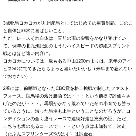
3歳牝馬ヨカヨカが九州産馬としてはじめての重賞制覇。このこ
と自体は非常に喜ばしいこと。
ただ、レースそれ自体は、直前の雨の影響をかなり受けてい
て、例年の北九州記念のようなハイスピードの超絶スプリント
戦とはほど遠い内容に。
ヨカヨカについては、坂もある中山1200ｍよりは、
来年のアイ
ビスSDにでてきたらちょっと狙いたいかも
（来年まで忘れない
でおきたい）。
2着には、前哨戦となったCBC賞を格上挑戦で制したファスト
フォース。良馬場の溶け勝負では・・・という前提で評価をさ
げたのだが・・・。馬場がかなり荒れていた冬の小倉でも勝っ
ているように、渋った馬場も上手ということなのだろうが、コ
ンディションの全く違うレースで連続好走は充実の証。ただ、
こちらも坂のあるコースで・・・という点は未知数で、次走
（たぶんスプリンターズSのはず）は試金石。