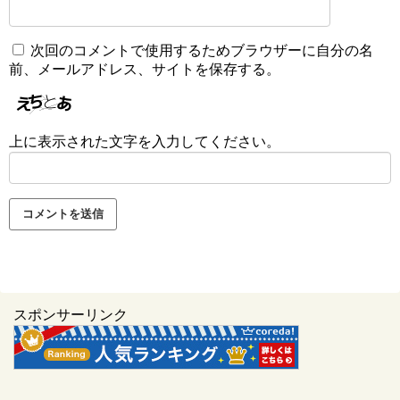
次回のコメントで使用するためブラウザーに自分の名
前、メールアドレス、サイトを保存する。
上に表示された文字を入力してください。
スポンサーリンク