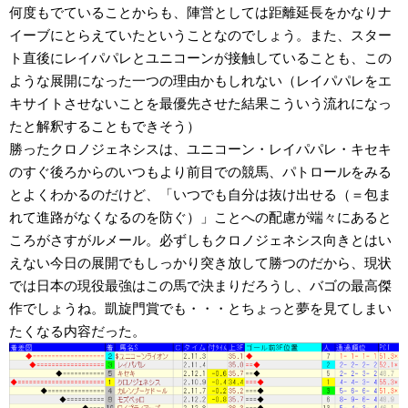
何度もでていることからも、陣営としては距離延長をかなりナ
イーブにとらえていたということなのでしょう。また、スター
ト直後にレイパパレとユニコーンが接触していることも、この
ような展開になった一つの理由かもしれない（レイパパレをエ
キサイトさせないことを最優先させた結果こういう流れになっ
たと解釈することもできそう）
勝ったクロノジェネシスは、ユニコーン・レイパパレ・キセキ
のすぐ後ろからのいつもより前目での競馬、パトロールをみる
とよくわかるのだけど、「いつでも自分は抜け出せる（＝包ま
れて進路がなくなるのを防ぐ）」ことへの配慮が端々にあると
ころがさすがルメール。必ずしもクロノジェネシス向きとはい
えない今日の展開でもしっかり突き放して勝つのだから、現状
では日本の現役最強はこの馬で決まりだろうし、バゴの最高傑
作でしょうね。凱旋門賞でも・・・とちょっと夢を見てしまい
たくなる内容だった。