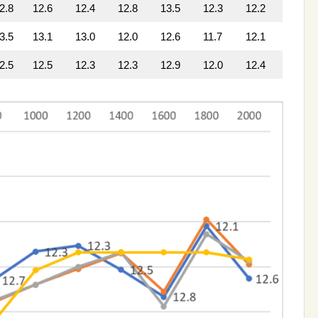
2.8
12.6
12.4
12.8
13.5
12.3
12.2
3.5
13.1
13.0
12.0
12.6
11.7
12.1
2.5
12.5
12.3
12.3
12.9
12.0
12.4