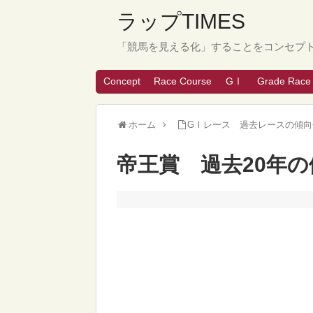
ラップTIMES
「競馬を見える化」することをコンセプ
Concept
Race Course
GⅠ
Grade Race
ホーム
GⅠレース 過去レースの傾向
帝王賞 過去20年