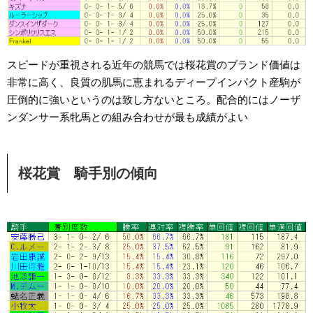
スピードが重視される近年の競馬では桜花賞のブランド価値は
非常に高く、良質の肌馬に恵まれるディープインパクト産駒が
圧倒的に強いというのは致し方ないところ。配合的にはノーザ
ンダンサー系牝馬との組み合わせが最も成績がよい
桜花賞 騎手別の傾向