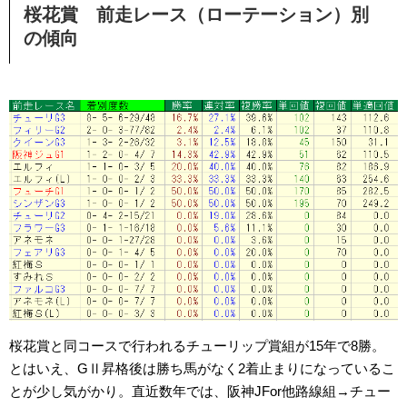
桜花賞 前走レース（ローテーション）別
の傾向
桜花賞と同コースで行われるチューリップ賞組が15年で8勝。
とはいえ、
GⅡ昇格後は勝ち馬がなく2着止まり
になっているこ
とが少し気がかり。直近数年では、阪神JFor他路線組→チュー