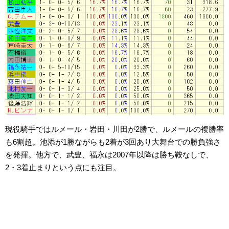
現役騎手ではルメール・岩田・川田が2勝で、
ルメールの複勝率
も6割超。
池添が1勝ながらも2着が3回あり大舞台での勝負強さ
を発揮。他方で、武豊、福永は2007年以降は勝ち鞍なしで、
2・3着止まりという点にも注目。