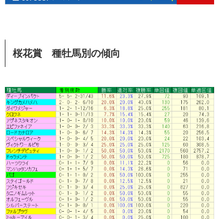
桜花賞 種牡馬別の傾向