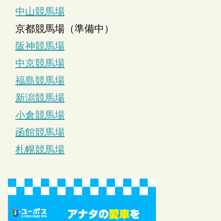
中山競馬場
京都競馬場（準備中）
阪神競馬場
中京競馬場
福島競馬場
新潟競馬場
小倉競馬場
函館競馬場
札幌競馬場