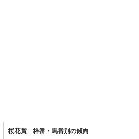
桜花賞 枠番・馬番別の傾向