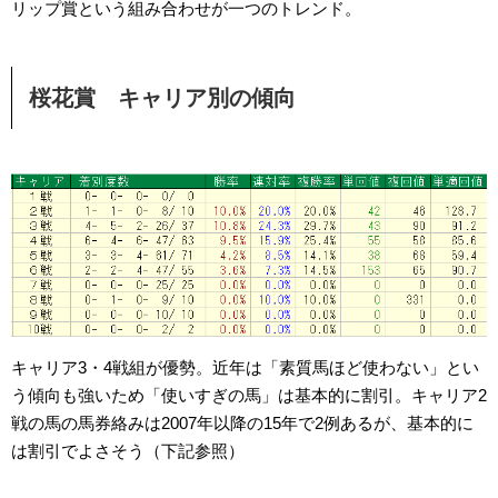
リップ賞という組み合わせが一つのトレンド。
桜花賞 キャリア別の傾向
キャリア3・4戦組
が優勢。近年は「素質馬ほど使わない」とい
う傾向も強いため「使いすぎの馬」は基本的に割引。キャリア2
戦の馬の馬券絡みは2007年以降の15年で2例あるが、基本的に
は割引でよさそう（下記参照）