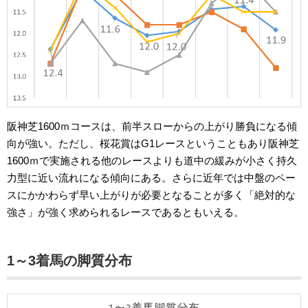
阪神芝1600ｍコースは、前半スローからの上がり勝負になる傾
向が強い。ただし、桜花賞はG1レースということもあり阪神芝
1600ｍで実施される他のレースよりも道中の緩みが小さく持久
力型に近い流れになる傾向にある。
さらに近年では中盤のペー
スにかかわらず早い上がりが必要
となることが多く「絶対的な
強さ」が強く求められるレースであるともいえる。
1～3着馬の脚質分布