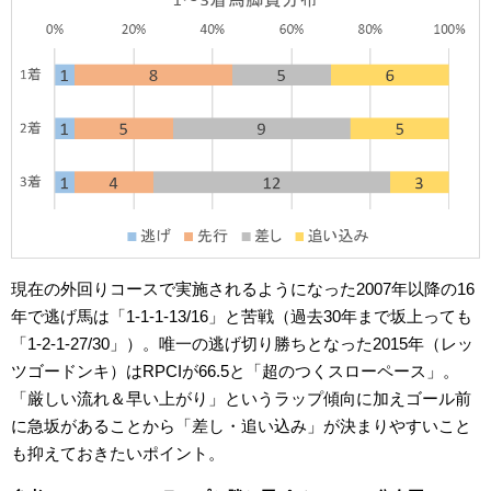
現在の外回りコースで実施されるようになった2007年以降の16
年で
逃げ馬は「1-1-1-13/16」と苦戦
（過去30年まで坂上っても
「1-2-1-27/30」）。
唯一の逃げ切り勝ちとなった2015年（レッ
ツゴードンキ）はRPCIが66.5と「超のつくスローペース」
。
「厳しい流れ＆早い上がり」というラップ傾向に加えゴール前
に急坂があることから「差し・追い込み」が決まりやすいこと
も抑えておきたいポイント。