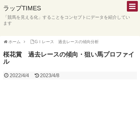
ラップTIMES
「競馬を見える化」することをコンセプトにデータを紹介してい
ます
ホーム
GⅠレース 過去レースの傾向分析
桜花賞 過去レースの傾向・狙い馬プロファイ
ル
2022/4/4
2023/4/8