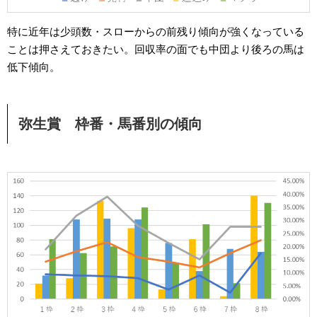
特に近年は少頭数・スローからの前残り傾向が強くなっている
ことは押さえておきたい。回収率の面でも中団より後ろの馬は
低下傾向。
弥生賞 枠番・馬番別の傾向