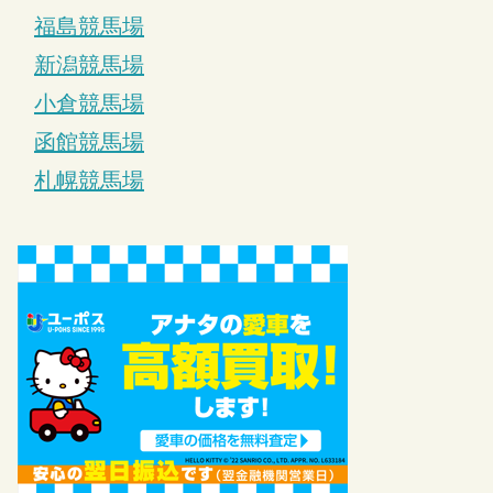
福島競馬場
新潟競馬場
小倉競馬場
函館競馬場
札幌競馬場