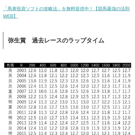
「馬券投資ソフトの攻略法」を無料提供中！【競馬最強の法則
WEB】
弥生賞 過去レースのラップタイム