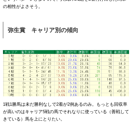
の相性がよさそう。
弥生賞 キャリア別の傾向
1戦1勝馬は未だ勝利なしで2着が2例あるのみ。もっとも回収率
が高いのはキャリア5戦の馬でそれなりに使っている（善戦して
きている）馬を上にとりたい。