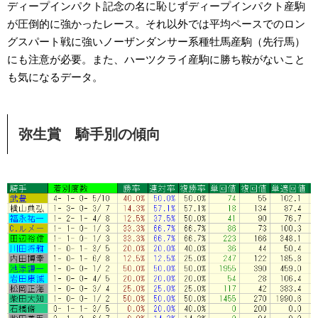
ディープインパクト記念の名に恥じずディープインパクト産駒
が圧倒的に強かったレース。それ以外では平均ペースでのロン
グスパート戦に強いノーザンダンサー系種牡馬産駒（先行馬）
にも注意が必要。また、ハーツクライ産駒に勝ち鞍がないこと
も気になるデータ。
弥生賞 騎手別の傾向