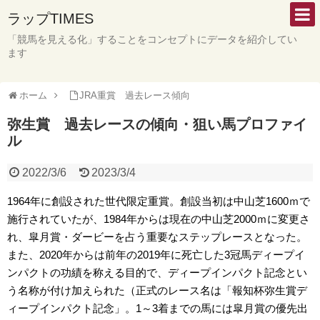
ラップTIMES
「競馬を見える化」することをコンセプトにデータを紹介してい
ます
ホーム
JRA重賞 過去レース傾向
弥生賞 過去レースの傾向・狙い馬プロファイ
ル
2022/3/6
2023/3/4
1964年に創設された世代限定重賞。創設当初は中山芝1600ｍで
施行されていたが、1984年からは現在の中山芝2000ｍに変更さ
れ、皐月賞・ダービーを占う重要なステップレースとなった。
また、2020年からは前年の2019年に死亡した3冠馬ディープイ
ンパクトの功績を称える目的で、ディープインパクト記念とい
う名称が付け加えられた（正式のレース名は「報知杯弥生賞デ
ィープインパクト記念」。1～3着までの馬には皐月賞の優先出