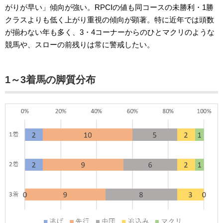
がりが早い」傾向が強い。RPCIの値も同コースの未勝利・1勝
クラスよりも低く上がり重視の傾向が顕著。特に近年では頭数
が揃わない年も多く、3・4コーナーからのひとマクリのような
競馬や、スローの前残りは常に警戒したい。
1～3着馬の脚質分布