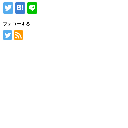
フォローする