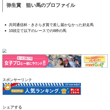
弥生賞 狙い馬のプロファイル
共同通信杯・きさらぎ賞で差し届かなかった好走馬
10頭立て以下のレースでの8枠の馬
スポンサーリンク
シェアする