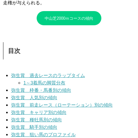
走権が与えられる。
中山芝2000ｍコースの傾向
目次
弥生賞 過去レースのラップタイム
1～3着馬の脚質分布
弥生賞 枠番・馬番別の傾向
弥生賞 人気別の傾向
弥生賞 前走レース（ローテーション）別の傾向
弥生賞 キャリア別の傾向
弥生賞 種牡馬別の傾向
弥生賞 騎手別の傾向
弥生賞 狙い馬のプロファイル