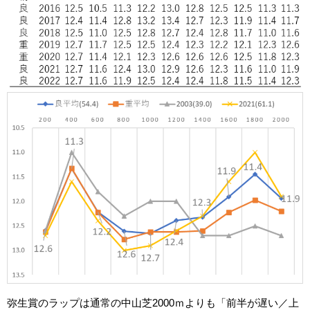
弥生賞のラップは通常の中山芝2000ｍよりも「前半が遅い／上