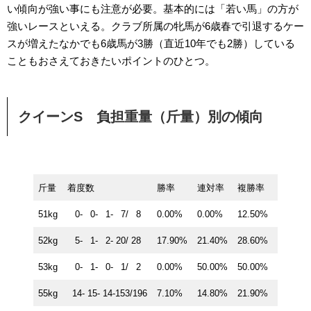
い傾向が強い事にも注意が必要。基本的には「若い馬」の方が
強いレースといえる。クラブ所属の牝馬が6歳春で引退するケー
スが増えたなかでも6歳馬が3勝（直近10年でも2勝）している
こともおさえておきたいポイントのひとつ。
クイーンS 負担重量（斤量）別の傾向
斤量
着度数
勝率
連対率
複勝率
51kg
0- 0- 1- 7/ 8
0.00%
0.00%
12.50%
52kg
5- 1- 2- 20/ 28
17.90%
21.40%
28.60%
53kg
0- 1- 0- 1/ 2
0.00%
50.00%
50.00%
55kg
14- 15- 14-153/196
7.10%
14.80%
21.90%