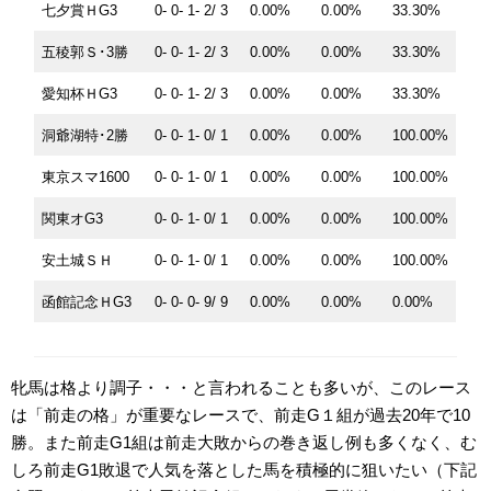
七夕賞ＨG3
0- 0- 1- 2/ 3
0.00%
0.00%
33.30%
五稜郭Ｓ･3勝
0- 0- 1- 2/ 3
0.00%
0.00%
33.30%
愛知杯ＨG3
0- 0- 1- 2/ 3
0.00%
0.00%
33.30%
洞爺湖特･2勝
0- 0- 1- 0/ 1
0.00%
0.00%
100.00%
東京スマ1600
0- 0- 1- 0/ 1
0.00%
0.00%
100.00%
関東オG3
0- 0- 1- 0/ 1
0.00%
0.00%
100.00%
安土城ＳＨ
0- 0- 1- 0/ 1
0.00%
0.00%
100.00%
函館記念ＨG3
0- 0- 0- 9/ 9
0.00%
0.00%
0.00%
牝馬は格より調子・・・と言われることも多いが、このレース
は「前走の格」が重要なレースで、前走G１組が過去20年で10
勝。また前走G1組は前走大敗からの巻き返し例も多くなく、む
しろ前走G1敗退で人気を落とした馬を積極的に狙いたい（下記