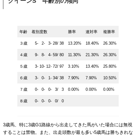
クイーンS 年齢別の傾向
年齢
着別度数
勝率
連対率
複勝率
３歳
5- 2- 3- 28/ 38
13.20%
18.40%
26.30%
４歳
9- 8- 4- 59/ 80
11.30%
21.30%
26.30%
５歳
3- 10- 12- 72/ 97
3.10%
13.40%
25.80%
６歳
3- 0- 1- 34/ 38
7.90%
7.90%
10.50%
７歳
0- 0- 0- 3/ 3
0.00%
0.00%
0.00%
８歳
0- 0- 0- 0/ 0
3歳馬、特に3歳G1路線から出走してきた馬がいた場合には無視
することは禁物。また、出走頭数が最も多い5歳馬は勝ちきれな