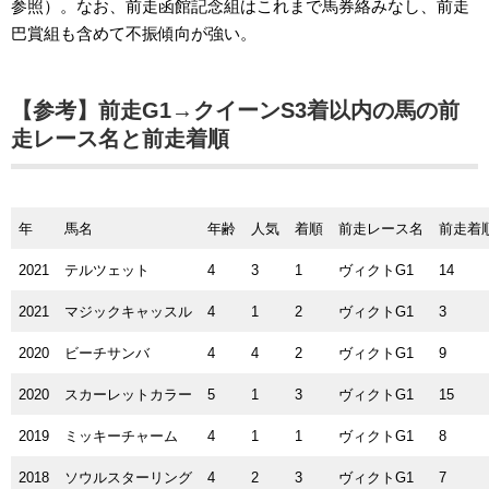
参照）。なお、前走函館記念組はこれまで馬券絡みなし、前走
巴賞組も含めて不振傾向が強い。
【参考】前走G1→クイーンS3着以内の馬の前
走レース名と前走着順
年
馬名
年齢
人気
着順
前走レース名
前走着
2021
テルツェット
4
3
1
ヴィクトG1
14
2021
マジックキャッスル
4
1
2
ヴィクトG1
3
2020
ビーチサンバ
4
4
2
ヴィクトG1
9
2020
スカーレットカラー
5
1
3
ヴィクトG1
15
2019
ミッキーチャーム
4
1
1
ヴィクトG1
8
2018
ソウルスターリング
4
2
3
ヴィクトG1
7