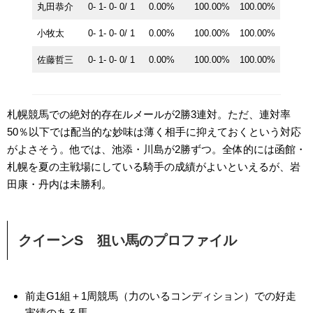
丸田恭介
0- 1- 0- 0/ 1
0.00%
100.00%
100.00%
小牧太
0- 1- 0- 0/ 1
0.00%
100.00%
100.00%
佐藤哲三
0- 1- 0- 0/ 1
0.00%
100.00%
100.00%
札幌競馬での絶対的存在ルメールが2勝3連対。ただ、連対率
50％以下では配当的な妙味は薄く相手に抑えておくという対応
がよさそう。他では、池添・川島が2勝ずつ。全体的には函館・
札幌を夏の主戦場にしている騎手の成績がよいといえるが、岩
田康・丹内は未勝利。
クイーンS 狙い馬のプロファイル
前走G1組＋1周競馬（力のいるコンディション）での好走
実績のある馬