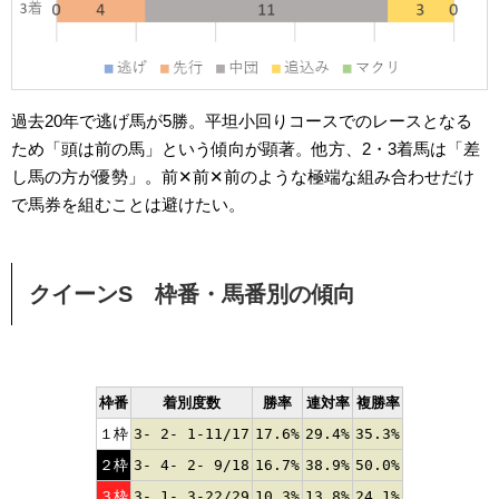
過去20年で逃げ馬が5勝。平坦小回りコースでのレースとなる
ため「頭は前の馬」という傾向が顕著。他方、2・3着馬は「差
し馬の方が優勢」。前✕前✕前のような極端な組み合わせだけ
で馬券を組むことは避けたい。
クイーンS 枠番・馬番別の傾向
枠番
着別度数
勝率
連対率
複勝率
１枠
3- 2- 1-11/17
17.6%
29.4%
35.3%
２枠
3- 4- 2- 9/18
16.7%
38.9%
50.0%
３枠
3- 1- 3-22/29
10.3%
13.8%
24.1%