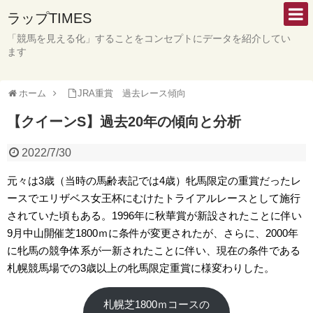
ラップTIMES
「競馬を見える化」することをコンセプトにデータを紹介してい
ます
ホーム
JRA重賞 過去レース傾向
【クイーンS】過去20年の傾向と分析
2022/7/30
元々は3歳（当時の馬齢表記では4歳）牝馬限定の重賞だったレ
ースでエリザベス女王杯にむけたトライアルレースとして施行
されていた頃もある。1996年に秋華賞が新設されたことに伴い
9月中山開催芝1800ｍに条件が変更されたが、さらに、2000年
に牝馬の競争体系が一新されたことに伴い、現在の条件である
札幌競馬場での3歳以上の牝馬限定重賞に様変わりした。
札幌芝1800ｍコースの