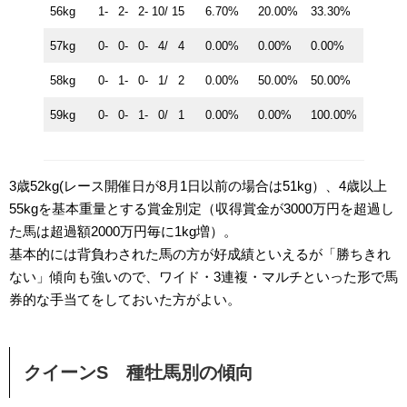
56kg
1- 2- 2- 10/ 15
6.70%
20.00%
33.30%
57kg
0- 0- 0- 4/ 4
0.00%
0.00%
0.00%
58kg
0- 1- 0- 1/ 2
0.00%
50.00%
50.00%
59kg
0- 0- 1- 0/ 1
0.00%
0.00%
100.00%
3歳52kg(レース開催日が8月1日以前の場合は51kg）、4歳以上
55kgを基本重量とする賞金別定（収得賞金が3000万円を超過し
た馬は超過額2000万円毎に1kg増）。
基本的には背負わされた馬の方が好成績といえるが「勝ちきれ
ない」傾向も強いので、ワイド・3連複・マルチといった形で馬
券的な手当てをしておいた方がよい。
クイーンS 種牡馬別の傾向