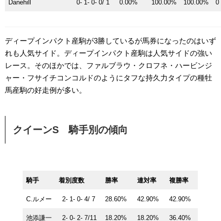
Danehill
0- 1- 0- 0/ 1
0.00%
100.00%
100.00%
0
ディープインパクト産駒が3勝しているが馬券になったのはいず
れも人気サイド。ディープインパクト産駒は人気サイドの強い
レース。そのほかでは、ファルブラウ・クロフネ・ハービンジ
ャー・フサイチコンコルドのようにタフな持久力タイプの種牡
馬産駒の好走例が多い。
クイーンS 騎手別の傾向
騎手
着別度数
勝率
連対率
複勝率
C.ルメー
2- 1- 0- 4/ 7
28.60%
42.90%
42.90%
池添謙一
2- 0- 2- 7/11
18.20%
18.20%
36.40%