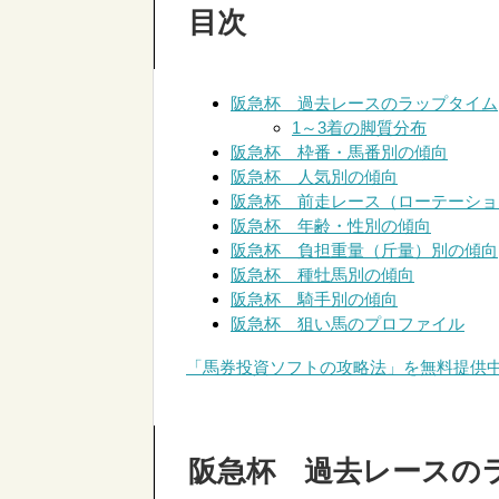
目次
阪急杯 過去レースのラップタイム
1～3着の脚質分布
阪急杯 枠番・馬番別の傾向
阪急杯 人気別の傾向
阪急杯 前走レース（ローテーショ
阪急杯 年齢・性別の傾向
阪急杯 負担重量（斤量）別の傾向
阪急杯 種牡馬別の傾向
阪急杯 騎手別の傾向
阪急杯 狙い馬のプロファイル
「馬券投資ソフトの攻略法」を無料提供中
阪急杯 過去レースの