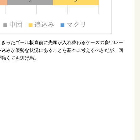
りきったゴール板直前に先頭が入れ替わるケースの多いレー
い込みが優勢な状況にあることを基本に考えるべきだが、回
が強くても逃げ馬。