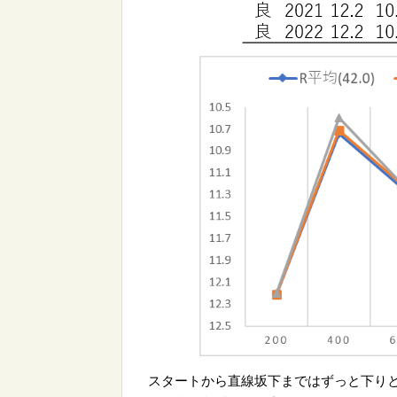
スタートから直線坂下まではずっと下り